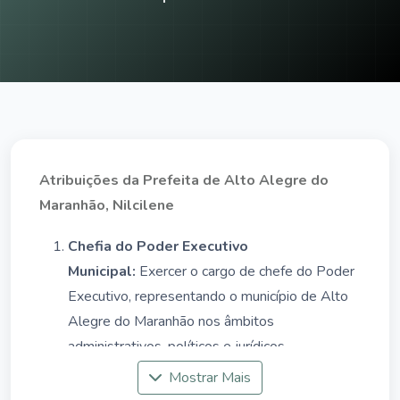
Atribuições da Prefeita de Alto Alegre do
Maranhão, Nilcilene
Chefia do Poder Executivo
Municipal:
Exercer o cargo de chefe do Poder
Executivo, representando o município de Alto
Alegre do Maranhão nos âmbitos
administrativos, políticos e jurídicos.
Planejamento e Gestão Municipal:
Liderar o
Mostrar Mais
planejamento e a execução das políticas