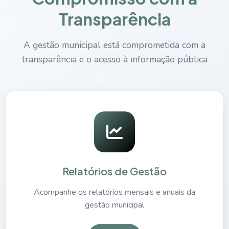
Transparência e Participação Popular:
Transparência
Promover a transparência na gestão pública,
incentivando a participação da sociedade nas
A gestão municipal está comprometida com a
decisões e no acompanhamento das ações
transparência e o acesso à informação pública
governamentais.
Relatórios de Gestão
Acompanhe os relatórios mensais e anuais da
gestão municipal