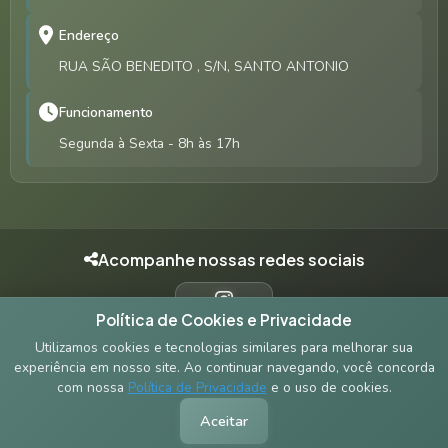
Endereço
RUA SÃO BENEDITO , S/N, SANTO ANTONIO
Funcionamento
Segunda à Sexta - 8h às 17h
Acompanhe nossas redes sociais
Política de Cookies e Privacidade
INSTAGRAM
Utilizamos cookies e tecnologias similares para melhorar sua
experiência em nosso site. Ao continuar navegando, você concorda
com nossa
Política de Privacidade
e o uso de cookies.
© 2026 Prefeitura Municipal de Alto Alegre do Maranhão - MA.
Aceitar
Todos os direitos reservados.