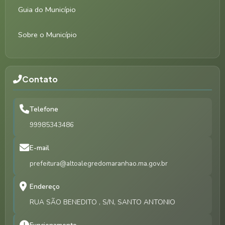
Guia do Município
Sobre o Município
Contato
Telefone
99985343486
E-mail
prefeitura@altoalegredomaranhao.ma.gov.br
Endereço
RUA SÃO BENEDITO , S/N, SANTO ANTONIO